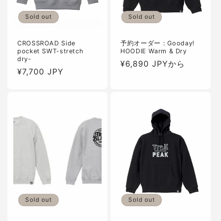
Sold out
Sold out
CROSSROAD Side
予約オーダー：Gooday!
pocket SWT-stretch
HOODIE Warm & Dry
dry-
通
¥6,890 JPYから
通
¥7,700 JPY
常
常
価
価
格
格
Sold out
Sold out