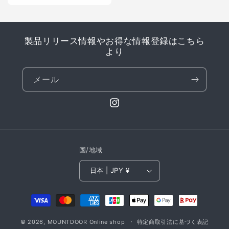
価
格
製品リリース情報やお得な情報登録はこちら
より
メール
Instagram
国/地域
日本 | JPY ¥
決
済
© 2026,
MOUNTDOOR Online shop
方
特定商取引法に基づく表記