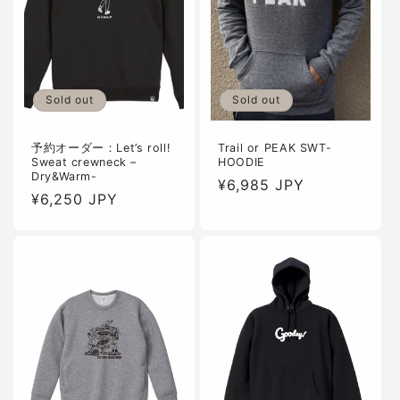
Sold out
Sold out
予約オーダー：Let’s roll!
Trail or PEAK SWT-
Sweat crewneck –
HOODIE
Dry&Warm-
通
¥6,985 JPY
通
¥6,250 JPY
常
常
価
価
格
格