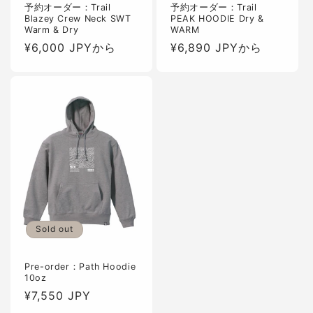
予約オーダー：Trail
予約オーダー：Trail
Blazey Crew Neck SWT
PEAK HOODIE Dry &
Warm & Dry
WARM
通
¥6,000 JPYから
通
¥6,890 JPYから
常
常
価
価
格
格
Sold out
Pre-order：Path Hoodie
10oz
通
¥7,550 JPY
常