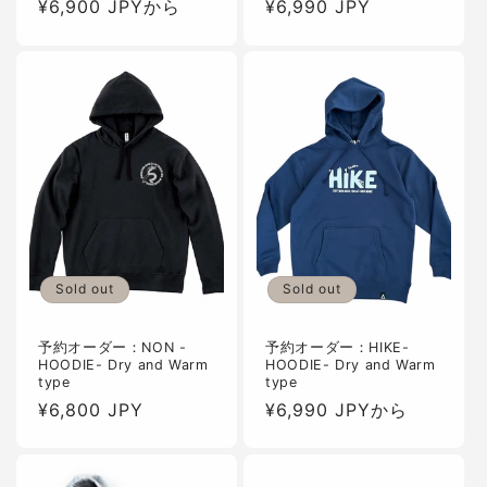
通
¥6,900 JPYから
通
¥6,990 JPY
常
常
価
価
格
格
Sold out
Sold out
予約オーダー：NON -
予約オーダー：HIKE-
HOODIE- Dry and Warm
HOODIE- Dry and Warm
type
type
通
¥6,800 JPY
通
¥6,990 JPYから
常
常
価
価