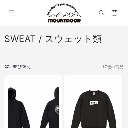
コンテン
カ
ツに進む
ー
ト
コ
SWEAT / スウェット類
レ
ク
並び替え
17個の商品
シ
ョ
ン
: